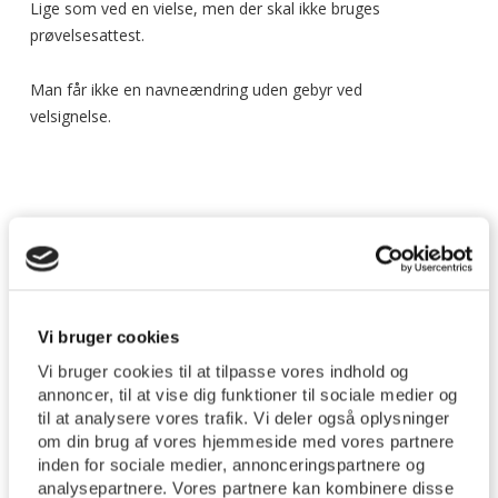
Lige som ved en vielse, men der skal ikke bruges
prøvelsesattest.
Man får ikke en navneændring uden gebyr ved
velsignelse.
Dødsfald
Dåb
Vi bruger cookies
Faderskab
Vi bruger cookies til at tilpasse vores indhold og
Folkekirken
annoncer, til at vise dig funktioner til sociale medier og
Kirkebil
til at analysere vores trafik. Vi deler også oplysninger
om din brug af vores hjemmeside med vores partnere
Kirkelig velsignelse
inden for sociale medier, annonceringspartnere og
Tabt og fundet
analysepartnere. Vores partnere kan kombinere disse
Konfirmation