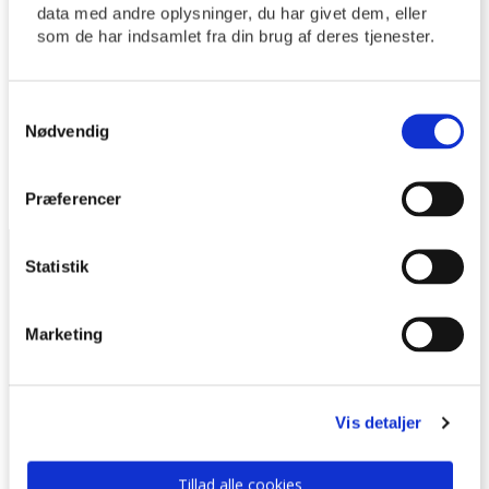
data med andre oplysninger, du har givet dem, eller
Minikonfirmand
som de har indsamlet fra din brug af deres tjenester.
Menighedspleje
Navngivning
Navneændring
Samtykkevalg
Personregistrering
Nødvendig
Vielse
Præferencer
Statistik
Tilmeld nyhedsbrev
Hold dig opdateret ved at
Marketing
tilmelde dig vores
nyhedsbrev.
Vis detaljer
Tillad alle cookies