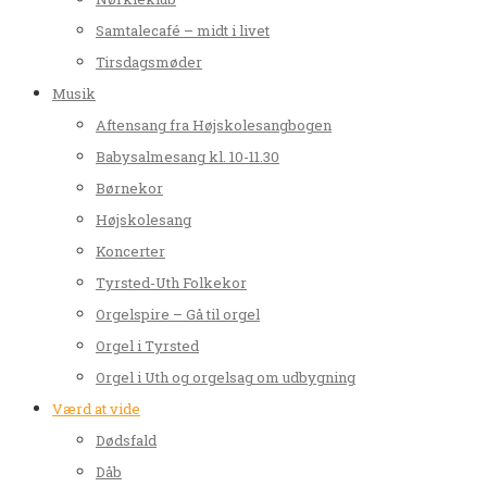
Samtalecafé – midt i livet
Tirsdagsmøder
Musik
Aftensang fra Højskolesangbogen
Babysalmesang kl. 10-11.30
Børnekor
Højskolesang
Koncerter
Tyrsted-Uth Folkekor
Orgelspire – Gå til orgel
Orgel i Tyrsted
Orgel i Uth og orgelsag om udbygning
Værd at vide
Dødsfald
Dåb