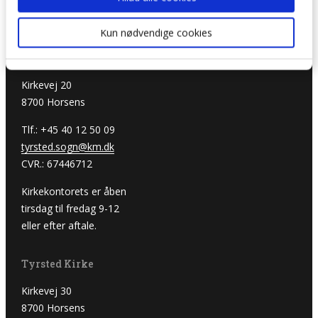
Du kan også følge os på
facebook
Kun nødvendige cookies
Sognehuset
Kirkevej 20
8700 Horsens
Tlf.: +45 40 12 50 09
tyrsted.sogn@km.dk
CVR.: 67446712
Kirkekontorets er åben
tirsdag til fredag 9-12
eller efter aftale.
Tyrsted Kirke
Kirkevej 30
8700 Horsens