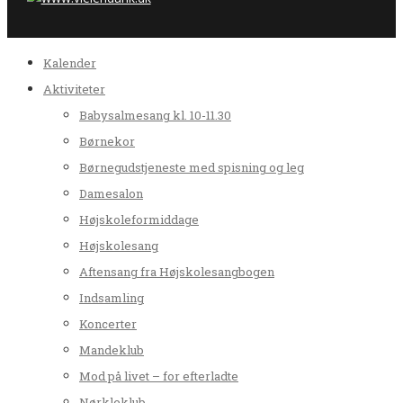
Kalender
Aktiviteter
Babysalmesang kl. 10-11.30
Børnekor
Børnegudstjeneste med spisning og leg
Damesalon
Højskoleformiddage
Højskolesang
Aftensang fra Højskolesangbogen
Indsamling
Koncerter
Mandeklub
Mod på livet – for efterladte
Nørkleklub