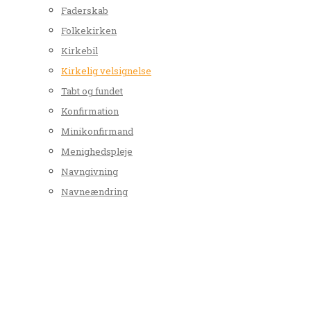
Faderskab
Folkekirken
Kirkebil
Kirkelig velsignelse
Tabt og fundet
Konfirmation
Minikonfirmand
Menighedspleje
Navngivning
Navneændring
Personregistrering
Vielse
Kunst og kirke
Tyrsted Kirke
Uth Kirke