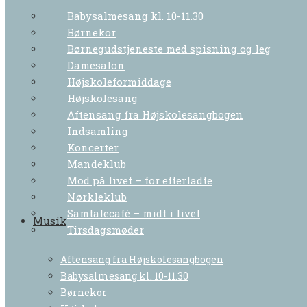
Babysalmesang kl. 10-11.30
Børnekor
Børnegudstjeneste med spisning og leg
Damesalon
Højskoleformiddage
Højskolesang
Aftensang fra Højskolesangbogen
Indsamling
Koncerter
Mandeklub
Mod på livet – for efterladte
Nørkleklub
Samtalecafé – midt i livet
Musik
Tirsdagsmøder
Aftensang fra Højskolesangbogen
Babysalmesang kl. 10-11.30
Børnekor