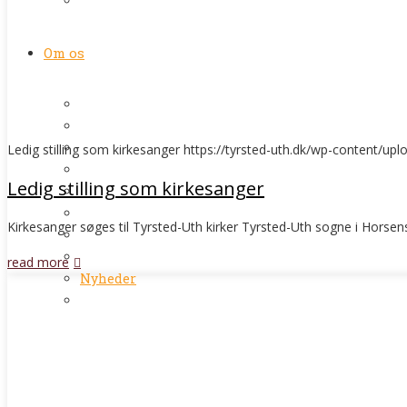
Kirkegårdsvedtægter
Om os
Kirkekontor/Kordegn
Præster
Kirketjenere
Ledig stilling som kirkesanger
https://tyrsted-uth.dk/wp-content/up
Daglig leder / Kirke- og kulturmedarbejder
Ledig stilling som kirkesanger
Organister
Kirkesangere
Kirkesanger søges til Tyrsted-Uth kirker Tyrsted-Uth sogne i Horsens
Kirkeværge
Menighedsråd
read more
Nyheder
Kirkeblad