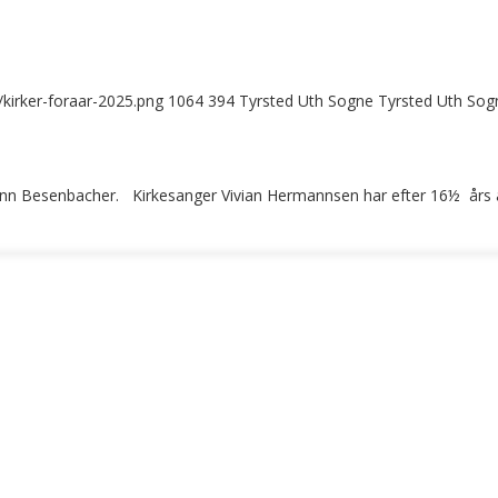
/kirker-foraar-2025.png
1064
394
Tyrsted Uth Sogne
Tyrsted Uth Sog
nn Besenbacher. Kirkesanger Vivian Hermannsen har efter 16½ års 