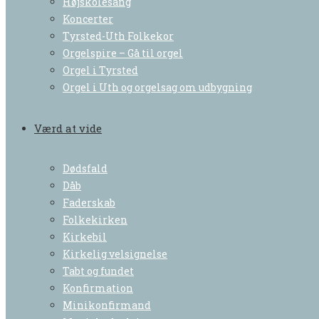
Højskolesang
Koncerter
Tyrsted-Uth Folkekor
Orgelspire – Gå til orgel
Orgel i Tyrsted
Orgel i Uth og orgelsag om udbygning
Værd at vide
Dødsfald
Dåb
Faderskab
Folkekirken
Kirkebil
Kirkelig velsignelse
Tabt og fundet
Konfirmation
Minikonfirmand