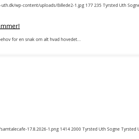
d-uth.dk/wp-content/uploads/Billede2-1.jpg
177
235
Tyrsted Uth Sogn
sommer!
 behov for en snak om alt hvad hovedet…
s/samtalecafe-17.8.2026-1.png
1414
2000
Tyrsted Uth Sogne
Tyrsted 