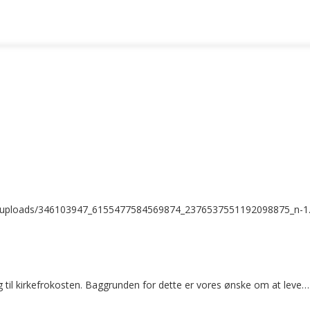
ent/uploads/346103947_6155477584569874_2376537551192098875_n-1.
ng til kirkefrokosten. Baggrunden for dette er vores ønske om at leve…