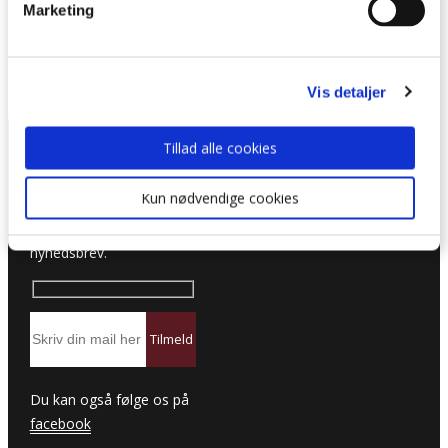
Nørkleklub
Marketing
Samtalecafé – midt i livet
Tirsdagsmøder
Vis detaljer
Tillad alle cookies
Tilmeld nyhedsbrev
Kun nødvendige cookies
Hold dig opdateret ved at
tilmelde dig vores
nyhedsbrev.
Du kan også følge os på
facebook