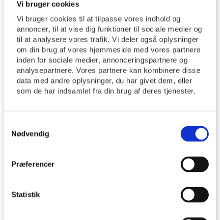
Vi bruger cookies
Vi bruger cookies til at tilpasse vores indhold og
annoncer, til at vise dig funktioner til sociale medier og
til at analysere vores trafik. Vi deler også oplysninger
om din brug af vores hjemmeside med vores partnere
inden for sociale medier, annonceringspartnere og
analysepartnere. Vores partnere kan kombinere disse
data med andre oplysninger, du har givet dem, eller
som de har indsamlet fra din brug af deres tjenester.
Babysalmesang kl. 10-11.30
Børnekor
Børnegudstjeneste med spisning og leg
Samtykkevalg
Damesalon
Nødvendig
Højskoleformiddage
Højskolesang
Aftensang fra Højskolesangbogen
Præferencer
Indsamling
Koncerter
Statistik
Mandeklub
Mod på livet – for efterladte