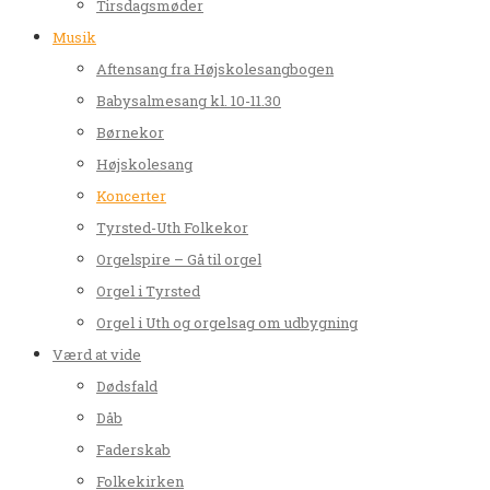
Tirsdagsmøder
Musik
Aftensang fra Højskolesangbogen
Babysalmesang kl. 10-11.30
Børnekor
Højskolesang
Koncerter
Tyrsted-Uth Folkekor
Orgelspire – Gå til orgel
Orgel i Tyrsted
Orgel i Uth og orgelsag om udbygning
Værd at vide
Dødsfald
Dåb
Faderskab
Folkekirken