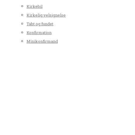
Kirkebil
Kirkelig velsignelse
Tabt og fundet
Konfirmation
Minikonfirmand
Menighedspleje
Navngivning
Navneændring
Personregistrering
Vielse
Kunst og kirke
Tyrsted Kirke
Uth Kirke
Sognehuset
Kirkegården