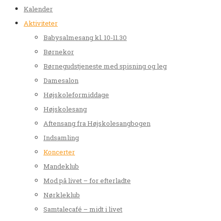
Kalender
Aktiviteter
Babysalmesang kl. 10-11.30
Børnekor
Børnegudstjeneste med spisning og leg
Damesalon
Højskoleformiddage
Højskolesang
Aftensang fra Højskolesangbogen
Indsamling
Koncerter
Mandeklub
Mod på livet – for efterladte
Nørkleklub
Samtalecafé – midt i livet