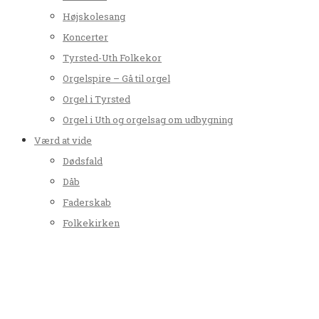
Højskolesang
Koncerter
Tyrsted-Uth Folkekor
Orgelspire – Gå til orgel
Orgel i Tyrsted
Orgel i Uth og orgelsag om udbygning
Værd at vide
Dødsfald
Dåb
Faderskab
Folkekirken
Kirkebil
Kirkelig velsignelse
Tabt og fundet
Konfirmation