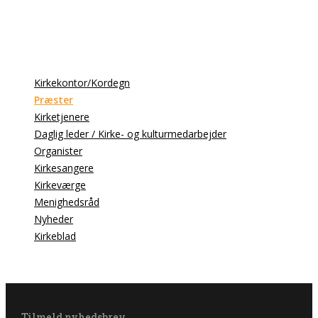
Kirkekontor/Kordegn
Præster
Kirketjenere
Daglig leder / Kirke- og kulturmedarbejder
Organister
Kirkesangere
Kirkeværge
Menighedsråd
Nyheder
Kirkeblad
Tilmeld nyhedsbrev