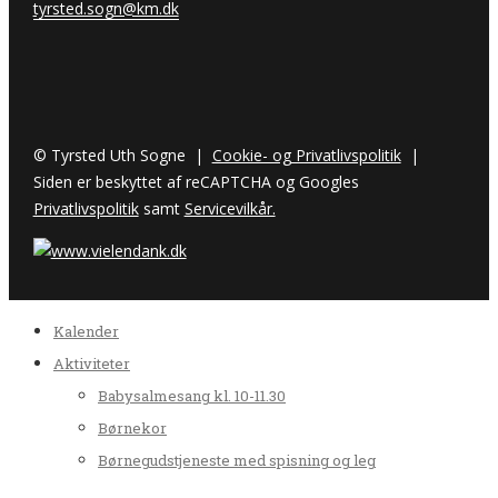
tyrsted.sogn@km.dk
© Tyrsted Uth Sogne |
Cookie- og Privatlivspolitik
|
Siden er beskyttet af reCAPTCHA og Googles
Privatlivspolitik
samt
Servicevilkår.
Kalender
Aktiviteter
Babysalmesang kl. 10-11.30
Børnekor
Børnegudstjeneste med spisning og leg
Damesalon