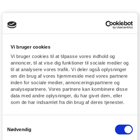
Kontakt
Tel.: 30 51 10 84
khm@km.dk
Vi bruger cookies
Træffes ikke mandag.
Vi bruger cookies til at tilpasse vores indhold og
annoncer, til at vise dig funktioner til sociale medier og
til at analysere vores trafik. Vi deler også oplysninger
Sognepræst
om din brug af vores hjemmeside med vores partnere
Karen Holdt Madsen
inden for sociale medier, annonceringspartnere og
analysepartnere. Vores partnere kan kombinere disse
data med andre oplysninger, du har givet dem, eller
som de har indsamlet fra din brug af deres tjenester.
Mit navn er Karen Holdt Madsen. I 1994 blev jeg
ordineret i Budolfi Kirke, Ålborg til et vikariat i
Samtykkevalg
Skørping, siden var jeg 10 år i Malt-Folding i
Nødvendig
Sydjylland og kom derfra til Tyrsted-Uth i 2006.