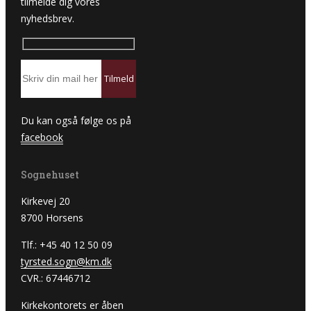
tilmelde dig vores
nyhedsbrev.
Du kan også følge os på
facebook
Sognehuset
Kirkevej 20
8700 Horsens
Tlf.: +45 40 12 50 09
tyrsted.sogn@km.dk
CVR.: 67446712
Kirkekontorets er åben