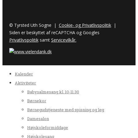
© Tyrsted Uth Sogne |
Cookie- og Privatlivspolitik
|
Siden er beskyttet af reCAPTCHA og Googles
Privatlivspolitik
samt
Servicevilkår.
Kalender
Aktiviteter
Babysalmesang kl. 10-11.30
Børnekor
Børnegudstjeneste med spisning og leg
Damesalon
Højskoleformiddage
Højskolesang