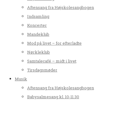
Aftensang fra Højskolesangbogen
Indsamling
Koncerter
Mandeklub
Mod på livet – for efterladte
Nørkleklub
Samtalecafé – midt i livet
Tirsdagsmøder
Musik
Aftensang fra Højskolesangbogen
Babysalmesang kl. 10-11.30
Børnekor
Højskolesang
Koncerter
Tyrsted-Uth Folkekor