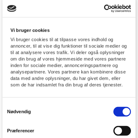
Vi bruger cookies
Vi bruger cookies til at tilpasse vores indhold og
annoncer, til at vise dig funktioner til sociale medier og
til at analysere vores trafik. Vi deler også oplysninger
om din brug af vores hjemmeside med vores partnere
inden for sociale medier, annonceringspartnere og
analysepartnere. Vores partnere kan kombinere disse
data med andre oplysninger, du har givet dem, eller
som de har indsamlet fra din brug af deres tjenester.
20/09/2022
Samtykkevalg
Grøn Kirkegård
Nødvendig
Grøn Kirkegård
https://tyrsted-uth.dk/wp-
Præferencer
content/uploads/IMG_5703-scaled.jpg
2560
1707