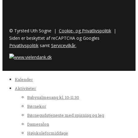
© Tyrsted Uth Sogne |
Cookie- og Privatlivspolitik
|
Siden er beskyttet af reCAPTCHA og Googles
Privatlivspolitik
samt
Servicevilkår.
Kalender
Aktiviteter
Babysalmesang kl. 10-11.30
Børnekor
Børnegudstjeneste med spisning og leg
Damesalon
Højskoleformiddage