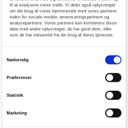
Allehelgensdag
til at analysere vores trafik. Vi deler også oplysninger
om din brug af vores hjemmeside med vores partnere
Gudstjeneste – Allehelgensdag
http://tyrsted-uth.dk/wp-
inden for sociale medier, annonceringspartnere og
content/themes/movedo/images/empty/thumbnail.jpg
150
analysepartnere. Vores partnere kan kombinere disse
150
Tyrsted Uth Sogne
Tyrsted Uth Sogne
15/06/2026
data med andre oplysninger, du har givet dem, eller
som de har indsamlet fra din brug af deres tjenester.
15/06/2026
Samtykkevalg
You might also like
Nødvendig
One of the following
Præferencer
Ledig stilling som kirkesanger
Statistik
Vi må desværre meddele!
Marketing