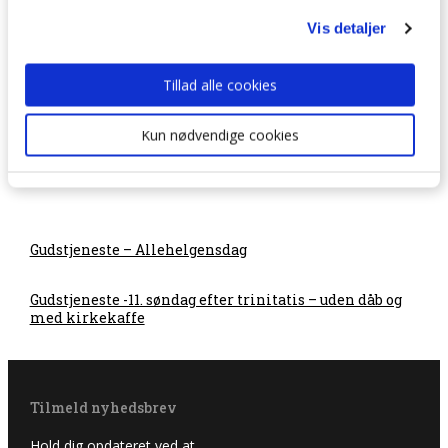
Sorggruppen “Mod på livet” – Nyt hold efter
Vis detaljer
sommer!
Tillad alle cookies
Kun nødvendige cookies
Gudstjeneste – Allehelgensdag
Gudstjeneste -11. søndag efter trinitatis – uden dåb og
med kirkekaffe
Tilmeld nyhedsbrev
Hold dig opdateret ved at