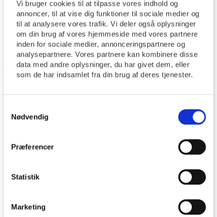
Vi bruger cookies til at tilpasse vores indhold og
Tirsdagsmøder – ´Causeri´ om
annoncer, til at vise dig funktioner til sociale medier og
til at analysere vores trafik. Vi deler også oplysninger
Jeppe Aakjær og Carl Nielsen
om din brug af vores hjemmeside med vores partnere
inden for sociale medier, annonceringspartnere og
analysepartnere. Vores partnere kan kombinere disse
Tirsdagsmøder – ´Causeri´ om Jeppe Aakjær og Carl Nielsen
data med andre oplysninger, du har givet dem, eller
http://tyrsted-uth.dk/wp-
som de har indsamlet fra din brug af deres tjenester.
content/themes/movedo/images/empty/thumbnail.jpg
150
150
Tyrsted Uth Sogne
Tyrsted Uth Sogne
07/07/2026
07/07/2026
Samtykkevalg
Nødvendig
You might also like
Præferencer
One of the following
Statistik
Ledig stilling som kirkesanger
Marketing