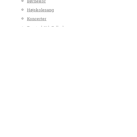
Børnekor
Højskolesang
Koncerter
Tyrsted-Uth Folkekor
Orgelspire – Gå til orgel
Orgel i Tyrsted
Orgel i Uth og orgelsag om udbygning
Værd at vide
Dødsfald
Dåb
Faderskab
Folkekirken
Kirkebil
Kirkelig velsignelse
Tabt og fundet
Konfirmation