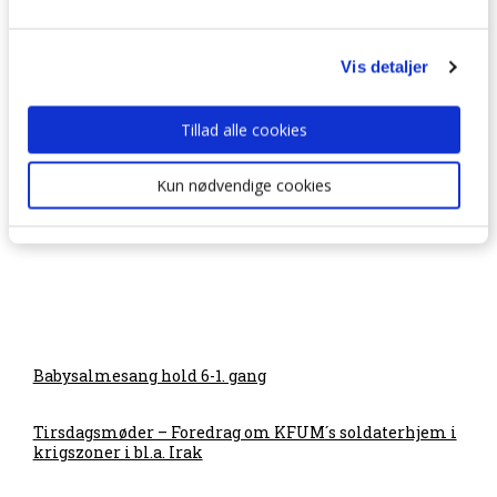
Vi må desværre meddele!
Vis detaljer
Sorggruppen “Mod på livet” – Nyt hold efter
Tillad alle cookies
sommer!
Kun nødvendige cookies
Babysalmesang hold 6-1. gang
Tirsdagsmøder – Foredrag om KFUM´s soldaterhjem i
krigszoner i bl.a. Irak