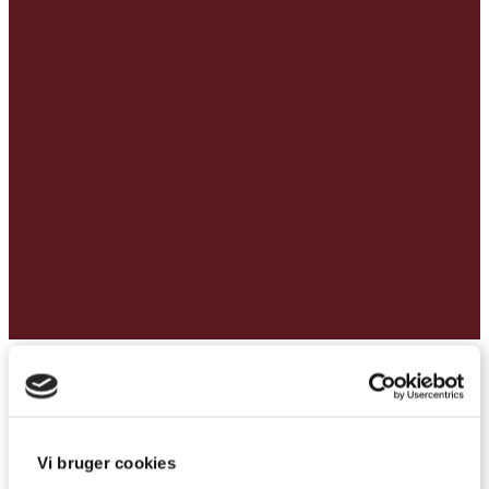
Forside
/
Tirsdagsmøder – ´Causeri´ om Jeppe Aakjær og Carl
Nielsen
Vi bruger cookies