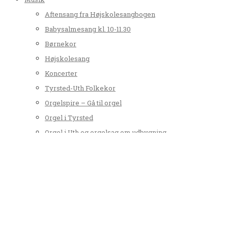
Aftensang fra Højskolesangbogen
Babysalmesang kl. 10-11.30
Børnekor
Højskolesang
Koncerter
Tyrsted-Uth Folkekor
Orgelspire – Gå til orgel
Orgel i Tyrsted
Orgel i Uth og orgelsag om udbygning
Værd at vide
Dødsfald
Dåb
Faderskab
Folkekirken
Kirkebil