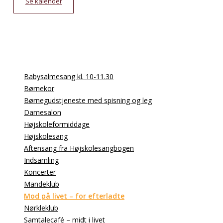
Se kalender
Babysalmesang kl. 10-11.30
Børnekor
Børnegudstjeneste med spisning og leg
Damesalon
Højskoleformiddage
Højskolesang
Aftensang fra Højskolesangbogen
Indsamling
Koncerter
Mandeklub
Mod på livet – for efterladte
Nørkleklub
Samtalecafé – midt i livet