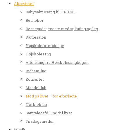
Aktiviteter
Babysalmesang kl. 10-11.30
Børnekor
Børnegudstjeneste med spisning og leg
Damesalon
Højskoleformiddage
Højskolesang
Aftensang fra Højskolesangbogen
Indsamling
Koncerter
Mandeklub
Mod på livet – for efterladte
Nørkleklub
Samtalecafé – midt i livet
Tirsdagsmøder
Musik