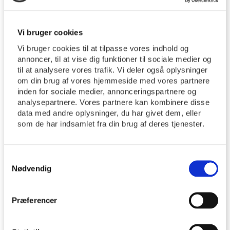
aktiviteter. Gruppen er ikke en decideret terapigruppe,
men tager udgangspunkt i et godt fællesskab og et
Vi bruger cookies
ønske om at den enkelte, bl.a. gennem dette
fællesskab, får mod på livet igen.
Vi bruger cookies til at tilpasse vores indhold og
annoncer, til at vise dig funktioner til sociale medier og
til at analysere vores trafik. Vi deler også oplysninger
Arrangementerne starter hver gang med fællessang.
om din brug af vores hjemmeside med vores partnere
Derefter vil der være et oplæg. Det kan være af en
inden for sociale medier, annonceringspartnere og
præst eller en, der har en oplevelse eller en aktivitet,
analysepartnere. Vores partnere kan kombinere disse
de vil fortælle om. Oplægget kan også være af
data med andre oplysninger, du har givet dem, eller
litterær, kunstnerisk eller af musikalsk art.
som de har indsamlet fra din brug af deres tjenester.
Derefter er der tid til uformelt samvær og samtale. Vi
Samtykkevalg
slutter af med kaffe og en sang.
Nødvendig
Fællesskabet er uforpligtende og alle –uanset religiøs
overbevisning – er hjerteligt velkommen!
Præferencer
Arrangementet er gratis – dog koster kaffe/kage 25