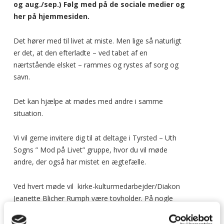
og aug./sep.) F
ølg med på de sociale medier og
her på hjemmesiden.
Det hører med til livet at miste. Men lige så naturligt
er det, at den efterladte – ved tabet af en
nærtstående elsket – rammes og rystes af sorg og
savn.
Det kan hjælpe at mødes med andre i samme
situation.
Vi vil gerne invitere dig til at deltage i Tyrsted – Uth
Sogns ” Mod på Livet” gruppe, hvor du vil møde
andre, der også har mistet en ægtefælle.
Ved hvert møde vil kirke-kulturmedarbejder/Diakon
Jeanette Blicher Rumph være tovholder. På nogle
forløb vil der også være en præst tilstede. Vi ønsker
at skabe rammerne for gode samtaler og forskellige