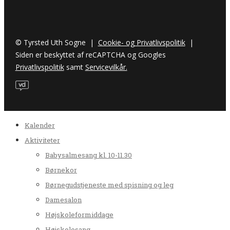
© Tyrsted Uth Sogne |
Cookie- og Privatlivspolitik
|
Siden er beskyttet af reCAPTCHA og Googles
Privatlivspolitik
samt
Servicevilkår.
Kalender
Aktiviteter
Babysalmesang kl. 10-11.30
Børnekor
Børnegudstjeneste med spisning og leg
Damesalon
Højskoleformiddage
Højskolesang