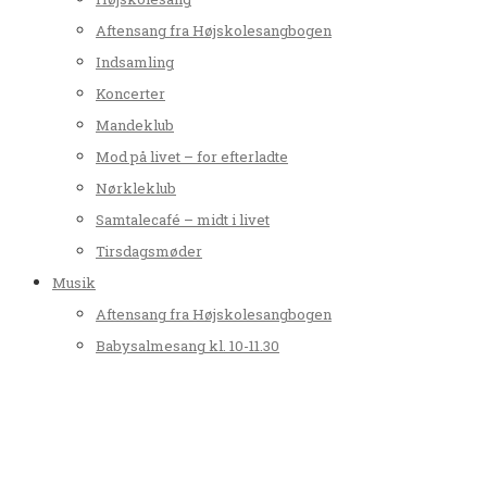
Aftensang fra Højskolesangbogen
Indsamling
Koncerter
Mandeklub
Mod på livet – for efterladte
Nørkleklub
Samtalecafé – midt i livet
Tirsdagsmøder
Musik
Aftensang fra Højskolesangbogen
Babysalmesang kl. 10-11.30
Børnekor
Højskolesang
Koncerter
Tyrsted-Uth Folkekor