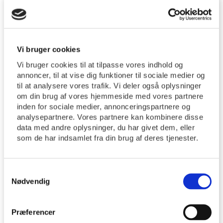
Vi bruger cookies
Vi bruger cookies til at tilpasse vores indhold og
annoncer, til at vise dig funktioner til sociale medier og
til at analysere vores trafik. Vi deler også oplysninger
om din brug af vores hjemmeside med vores partnere
inden for sociale medier, annonceringspartnere og
analysepartnere. Vores partnere kan kombinere disse
data med andre oplysninger, du har givet dem, eller
som de har indsamlet fra din brug af deres tjenester.
20/09/2022
Samtykkevalg
Grøn Kirkegård
Nødvendig
Grøn Kirkegård
http://tyrsted-uth.dk/wp-
Præferencer
content/uploads/IMG_5703-scaled.jpg
2560
1707