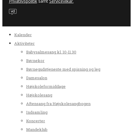
Privatlivspolitik
samt
Servicevilkår.
Kalender
Aktiviteter
Babysalmesang kl. 10-11.30
Børnekor
Børnegudstjeneste med spisning og leg
Damesalon
Højskoleformiddage
Højskolesang
Aftensang fra Højskolesangbogen
Indsamling
Koncerter
Mandeklub