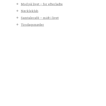
Mod på livet – for efterladte
Nørkleklub
Samtalecafé – midt i livet
Tirsdagsmøder
Musik
Aftensang fra Højskolesangbogen
Babysalmesang kl. 10-11.30
Børnekor
Højskolesang
Koncerter
Tyrsted-Uth Folkekor
Orgelspire – Gå til orgel
Orgel i Tyrsted
Orgel i Uth og orgelsag om udbygning
Værd at vide