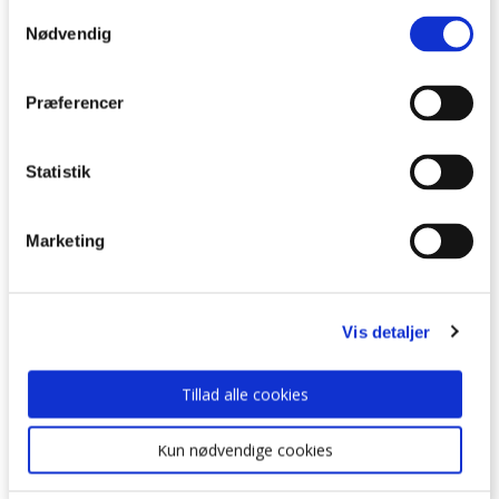
Kirkegård.
Samtykkevalg
Nødvendig
Tyrsted-Uth
Præferencer
Kirkegårde er nu
grønne
Statistik
Marketing
#fællesskab
Vis detaljer
#Modpålivet
#Samtale
Tillad alle cookies
#Sognehus
Kun nødvendige cookies
#Sorg