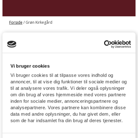
Forside
/
Grøn Kirkegård
Grøn Kirkegård
Vi bruger cookies
Vi bruger cookies til at tilpasse vores indhold og
Grøn Kirkegård
http://tyrsted-uth.dk/wp-
annoncer, til at vise dig funktioner til sociale medier og
content/uploads/IMG_5703-scaled.jpg
2560
1707
Tyrsted
til at analysere vores trafik. Vi deler også oplysninger
Uth Sogne
Tyrsted Uth Sogne
20/09/2022
04/05/2026
om din brug af vores hjemmeside med vores partnere
inden for sociale medier, annonceringspartnere og
analysepartnere. Vores partnere kan kombinere disse
data med andre oplysninger, du har givet dem, eller
som de har indsamlet fra din brug af deres tjenester.
Vi kan nu fortælle, at vi er blevet Grøn