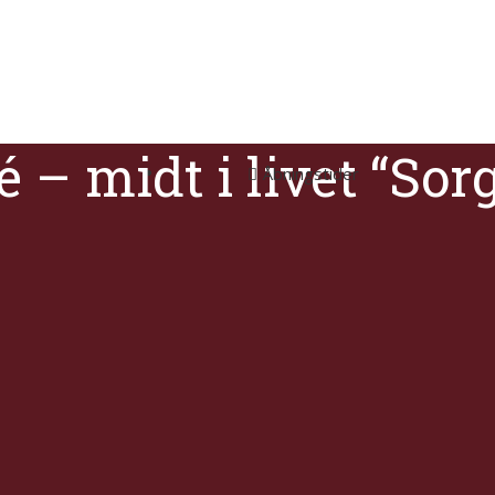
 – midt i livet “Sor
Åbningstider