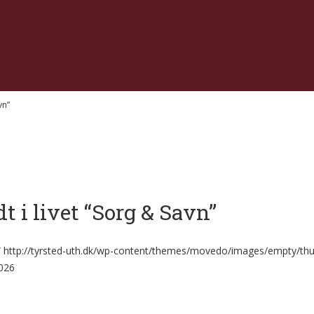
vn”
 kulturmedarbejder
 i livet “Sorg & Savn”
”
http://tyrsted-uth.dk/wp-content/themes/movedo/images/empty/thu
026