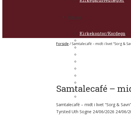
Kirkegårdsvedtægter
Om os
Kirkekontor/Kordegn
Præster
Forside
/
Samtalecafé – midt i livet “Sorg & Sa
Kirketjenere
Daglig leder / Kirke- og
Organister
Kirkesangere
Kirkeværge
Menighedsråd
Samtalecafé – midt
Nyheder
Kirkeblad
Samtalecafé – midt i livet “Sorg & Savn
Tyrsted Uth Sogne
24/06/2026
24/06/2