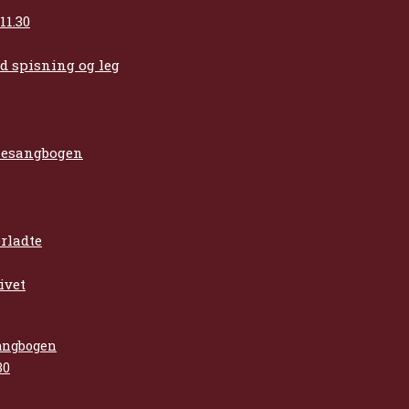
11.30
d spisning og leg
lesangbogen
erladte
ivet
sangbogen
30