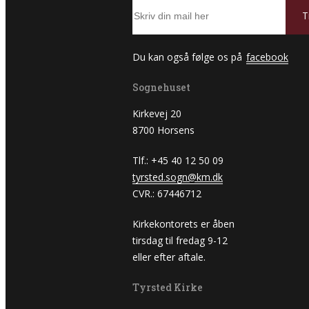
Du kan også følge os på
facebook
Sognehuset
Kirkevej 20
8700 Horsens
Tlf.: +45 40 12 50 09
tyrsted.sogn@km.dk
CVR.: 67446712
Kirkekontorets er åben
tirsdag til fredag 9-12
eller efter aftale.
Tyrsted Kirke