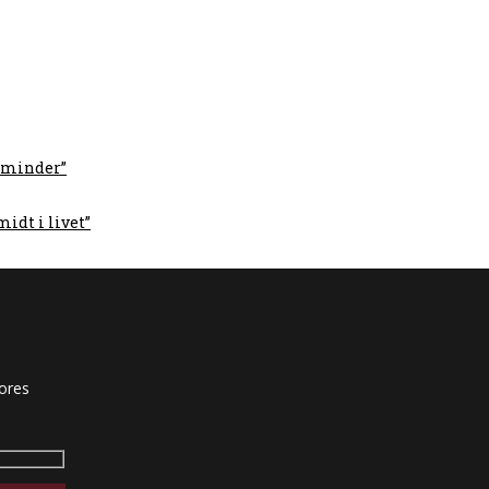
r minder”
idt i livet”
vores