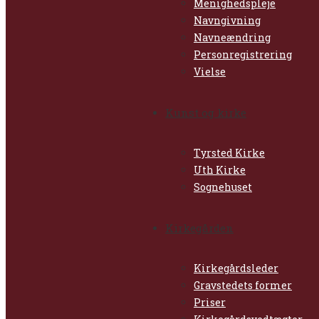
Menighedspleje
Navngivning
Navneændring
Personregistrering
Vielse
Kunst og kirke
Tyrsted Kirke
Uth Kirke
Sognehuset
Kirkegården
Kirkegårdsleder
Gravstedets former
Priser