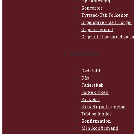
Højskolesang
Koncerter
Tyrsted-Uth Folkekor
Orgelspire – Gå til orgel
Orgel i Tyrsted
Orgel i Uth og orgelsag
Værd at vide
Dødsfald
Dåb
Faderskab
Folkekirken
Kirkebil
Kirkelig velsignelse
Tabt og fundet
Konfirmation
Minikonfirmand