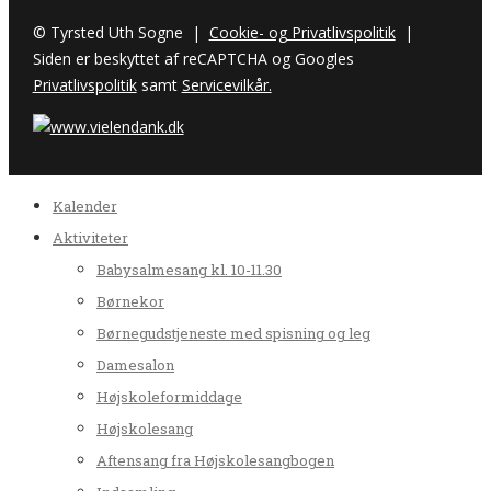
© Tyrsted Uth Sogne |
Cookie- og Privatlivspolitik
|
Siden er beskyttet af reCAPTCHA og Googles
Privatlivspolitik
samt
Servicevilkår.
Kalender
Aktiviteter
Babysalmesang kl. 10-11.30
Børnekor
Børnegudstjeneste med spisning og leg
Damesalon
Højskoleformiddage
Højskolesang
Aftensang fra Højskolesangbogen