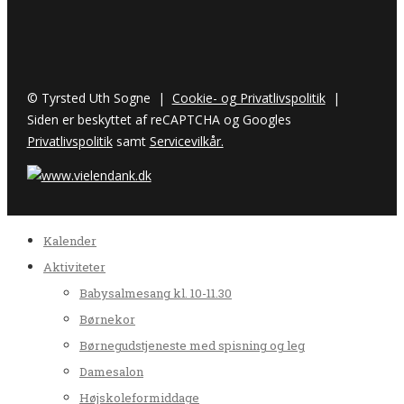
© Tyrsted Uth Sogne |
Cookie- og Privatlivspolitik
|
Siden er beskyttet af reCAPTCHA og Googles
Privatlivspolitik
samt
Servicevilkår.
Kalender
Aktiviteter
Babysalmesang kl. 10-11.30
Børnekor
Børnegudstjeneste med spisning og leg
Damesalon
Højskoleformiddage