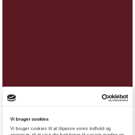
Forside
/
Babysalmesang hold 5-3. gang (Holdet er fuld besat)
Vi bruger cookies
Babysalmesang hold 5-3.
Vi bruger cookies til at tilpasse vores indhold og
annoncer, til at vise dig funktioner til sociale medier og