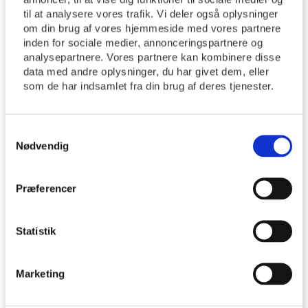
gang (Holdet er fuld besat)
til at analysere vores trafik. Vi deler også oplysninger
om din brug af vores hjemmeside med vores partnere
Babysalmesang hold 5-3. gang (Holdet er fuld besat)
inden for sociale medier, annonceringspartnere og
http://tyrsted-uth.dk/wp-
analysepartnere. Vores partnere kan kombinere disse
content/themes/movedo/images/empty/thumbnail.jpg
150
data med andre oplysninger, du har givet dem, eller
som de har indsamlet fra din brug af deres tjenester.
150
Tyrsted Uth Sogne
Tyrsted Uth Sogne
25/06/2026
25/06/2026
Samtykkevalg
Nødvendig
You might also like
One of the following
Præferencer
Ledig stilling som kirkesanger
Statistik
Marketing
Vi må desværre meddele!